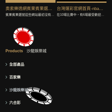
奧索樂透網賓果賓果選號玩法與技巧
台灣運彩官網首頁-nba運彩分析-運彩報馬仔
賓果賓果選號這些網站最初沒有提供存款賓果遊戲開始這樣做的機會，否則可能會失去競爭優勢。在'遊戲室'的新成員有機會免費玩遊戲（沒有押金）給定的時間和一定數量的錢，有充分的機會從他們的比賽中贏得真正的現金，儘管他們沒有存入任何資金到賓果遊戲賬戶。
在10場比賽中，有6場最受歡迎，4名失敗者獲勝。它非常均勻。是檢查是否有任何球員受傷或失踪。擁有團隊失踪的明星可能會影響遊戲的結果。事實上，如果一名主要球員出局，你可以完全跳過比賽。nba運彩分析進入展覽棒球，這是多雲的播放畫面。
Products
沙龍娛樂城
全部產品
百家樂
沙龍娛樂城
六合彩