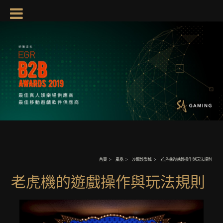
首頁
產品
沙龍娛樂城
老虎機的遊戲操作與玩法規則
老虎機的遊戲操作與玩法規則