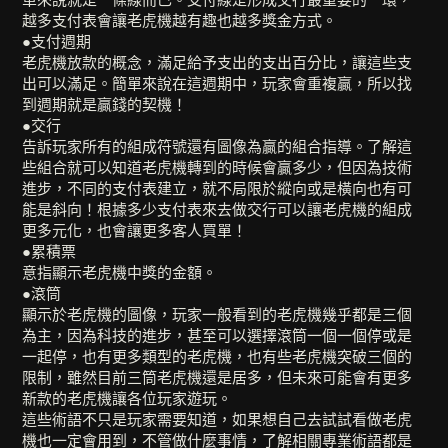
越多支付表會讓老虎機越有趣也越多獎金方式。
●支付週期
老虎機放款的概念，滿足給予支出的支出百分比，讓這些支
出可以滿足。簡單來說在這週期中，玩家會重複贏，所以找
到週期就是贏錢的契機！
●交行
告訴玩家所有的組成符號還有圖像為贏的組合指導。了解這
些組合就可以知道老虎機轉到的時候會贏多少，但因為技術
進步，不同的支付表建立，就不局限於縱向或是橫向也有可
能是斜向！根據多少支付表來去做交行可以讓老虎機的組成
更多元化，也會讓更多客人買單！
●累積票
意指顯示老虎機中獎的金額。
●滾筒
顯示於老虎機的圖像，玩家一般看到的老虎機幾乎都是三個
為主，因為科技的進步，甚至可以選擇滾筒一個一個停或是
一起停，也有更多類型的老虎機，也有些老虎機突破三個的
限制，雖然目前三筒老虎機還是居多，但未來可能會有更多
新款的老虎機讓各位玩家遊玩。
這些術語不只是玩家需要知道，如果想自己去試試看做老虎
機也一定會用到，不管做什麼事情，了解相關專業術語都是