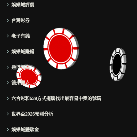
娛樂城評價
台灣彩券
老子有錢
娛樂城賺錢
通博娛樂
德州撲克
六合彩和539方式拖牌找出最容易中獎的號碼
世界盃2026預測分析
娛樂城體驗金