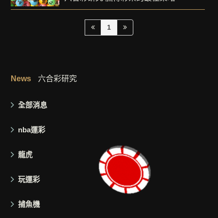
1
News
六合彩研究
全部消息
nba運彩
龍虎
玩運彩
捕魚機