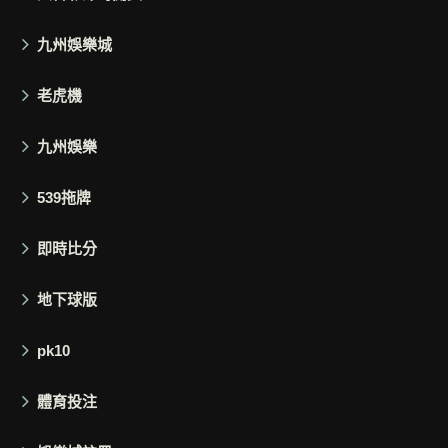
九州娛樂城
老虎機
九州娛樂
539拖牌
即時比分
地下球版
pk10
體育投注