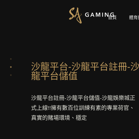
首頁
體育
沙龍平台-沙龍平台註冊-
龍平台儲值
沙龍平台註冊-沙龍平台儲值-沙龍娛樂城正
式上線!!擁有數百位訓練有素的專業荷官、
真實的賭場環境、穩定