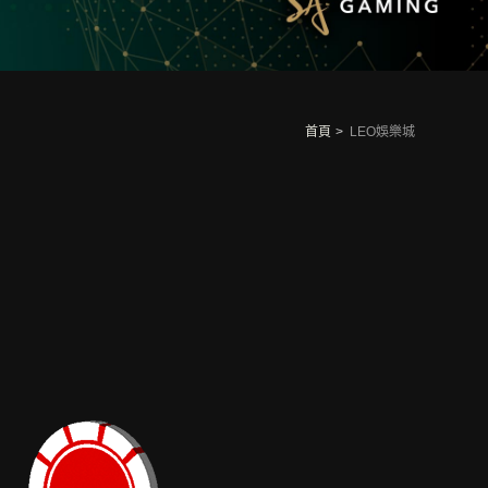
首頁
LEO娛樂城