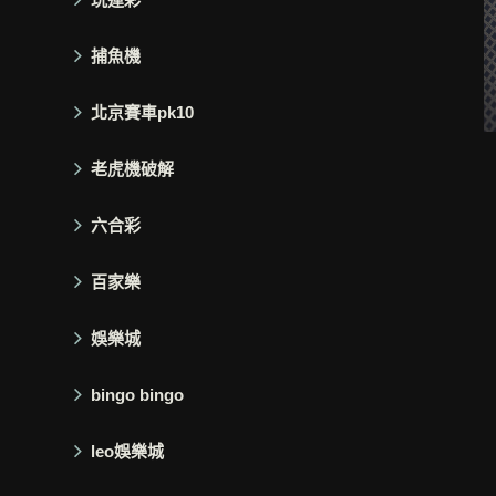
捕魚機
北京賽車pk10
老虎機破解
六合彩
百家樂
娛樂城
bingo bingo
leo娛樂城