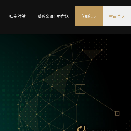
運彩討論
體驗金888免費送
立即試玩
會員登入