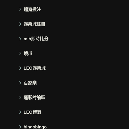
體育投注
娛樂城註冊
mlb即時比分
鏡爪
LEO娛樂城
百家樂
運彩討論區
LEO體育
bingobingo