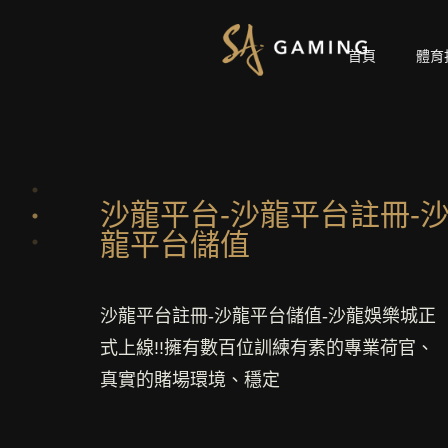
首頁
體育
SA娛樂城-SA沙龍百家樂-
沙龍百家樂
SA娛樂城贈點，最高58%紅利！ High翻牌
桌沒得比，立即體驗！ SA娛樂城即存即
送、回饋不限次數