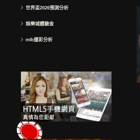
世界盃2026預測分析
娛樂城體驗金
mlb運彩分析