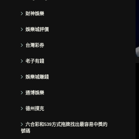
財神娛樂
娛樂城評價
台灣彩券
老子有錢
娛樂城賺錢
通博娛樂
德州撲克
六合彩和539方式拖牌找出最容易中獎的
號碼