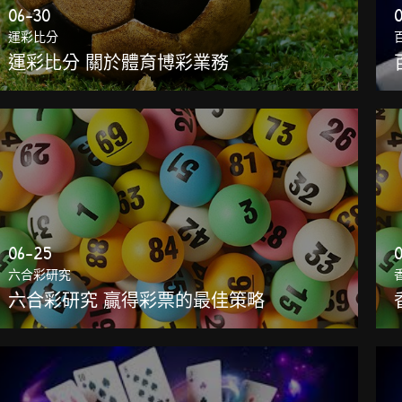
06-30
運彩比分
運彩比分 關於體育博彩業務
06-25
六合彩研究
六合彩研究 贏得彩票的最佳策略