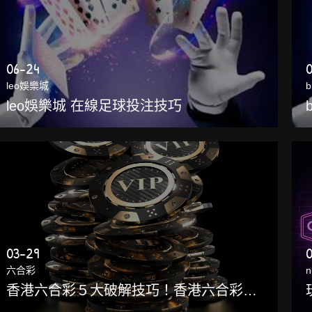
06-24
leo娛樂城
b
leo娛樂城 在線足球投注技巧
03-29
六合彩
香港六合彩５大破解技巧！香港六合彩有最新、最可靠的資訊