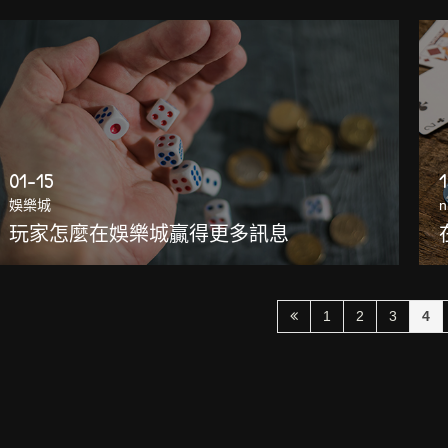
01-15
1
娛樂城
玩家怎麼在娛樂城贏得更多訊息
1
2
3
4