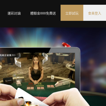
運彩討論
體驗金888免費送
立即試玩
會員登入