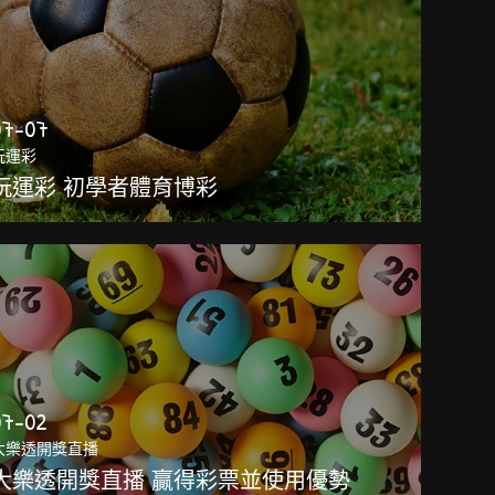
07-07
玩運彩
玩運彩 初學者體育博彩
07-02
大樂透開獎直播
大樂透開獎直播 贏得彩票並使用優勢