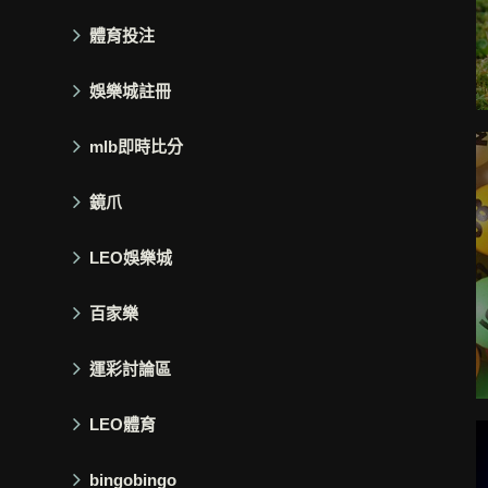
體育投注
娛樂城註冊
mlb即時比分
鏡爪
LEO娛樂城
百家樂
運彩討論區
LEO體育
bingobingo