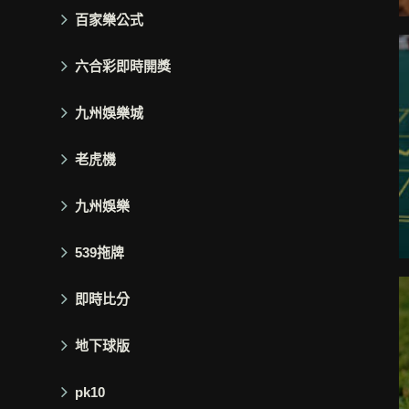
百家樂公式
六合彩即時開獎
九州娛樂城
老虎機
九州娛樂
539拖牌
即時比分
地下球版
pk10