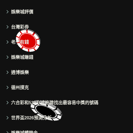
娛樂城評價
台灣彩券
老子有錢
娛樂城賺錢
通博娛樂
德州撲克
六合彩和539方式拖牌找出最容易中獎的號碼
世界盃2026預測分析
娛樂城體驗金