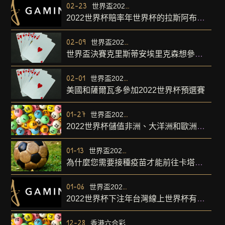
02-23
世
界盃2026預測分析
2022世界杯賠率年世界杯的拉斯阿布阿布德體育場
02-09
世
界盃2026預測分析
世界盃決賽克里斯蒂安埃里克森想參加2022年世界杯
02-01
世
界盃2026預測分析
美國和薩爾瓦多參加2022世界杯預選賽
01-27
世
界盃2026預測分析
2022世界杯儲值非洲、大洋洲和歐洲有哪些球隊出線
01-13
世
界盃2026預測分析
為什麼您需要接種疫苗才能前往卡塔爾參加 2022世界盃足球年世界杯
01-06
世
界盃2026預測分析
2022世界杯下注年台灣線上世界杯有哪些戰隊有實力
12-28
香港六合彩