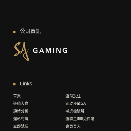
公司資訊
Links
首頁
體育投注
遊戲大廳
關於沙龍SA
通博分析
老虎機破解
運彩討論
體驗金888免費送
立即試玩
會員登入