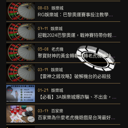
08-03
娛樂城
RG娛樂城：巴黎奧運賽事投注教學，助你輕鬆賺錢
07-11
娛樂城
迎戰2024巴黎奧運，戰神賽特帶你輕鬆贏錢
05-08
老虎機
聚寶財神的黃金轉輪旋轉老虎機轉輪，尋找黃金機會！
03-19
娛樂城
【雷神之錘攻略】破解機台的必殺技
01-29
娛樂城
【必看】3A娛樂城爆詐騙、不出金，那麼如何選擇安全的線上娛樂城？
03-17
百家樂
百家樂為什麼老虎機遊戲是台灣最好的在線賭場遊戲