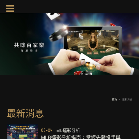
首頁
最新消息
最新消息
08-04
mlb運彩分析
MLB運彩分析指南：掌握先發投手與牛棚數據的獲勝關鍵