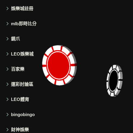
娛樂城註冊
mlb即時比分
鏡爪
LEO娛樂城
百家樂
運彩討論區
LEO體育
bingobingo
財神娛樂