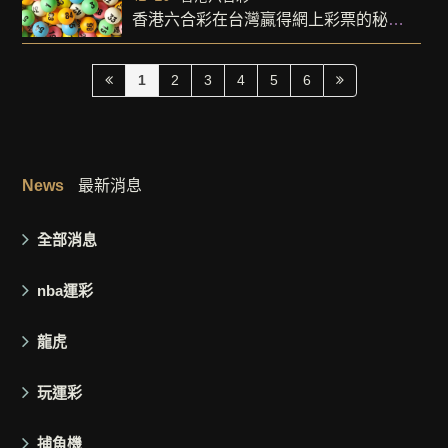
香港六合彩在台灣贏得網上彩票的秘訣是什麼？
1
2
3
4
5
6
News
最新消息
全部消息
nba運彩
龍虎
玩運彩
捕魚機